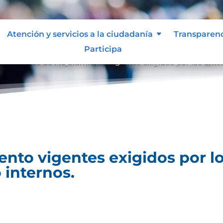
Atención y servicios a la ciudadanía
Transparen
Participa
es
Planes de Mejoramiento vigentes exigidos por los entes
9
nto vigentes exigidos por lo
 internos.