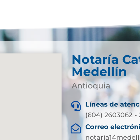
Notaría Ca
Medellín
Antioquia
Líneas de atenc

(604) 2603062 -
Correo electrón

notaria14medel