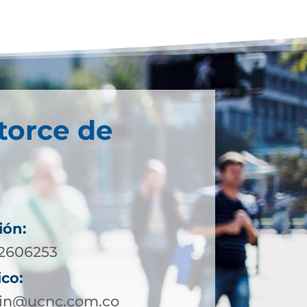
torce de
ión:
 2606253
ico:
lin@ucnc.com.co