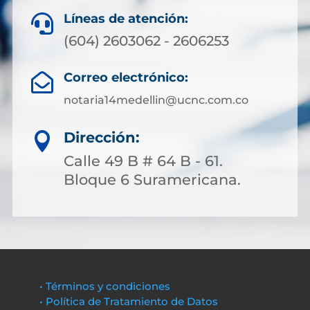
Líneas de atención:

(604) 2603062 - 2606253
Correo electrónico:

notaria14medellin@ucnc.com.co
Dirección:

Calle 49 B # 64 B - 61.
Bloque 6 Suramericana.
• Términos y condiciones
• Política de Tratamiento de Datos