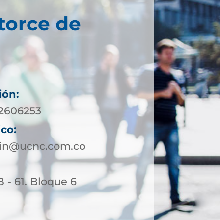
torce de
ión:
 2606253
ico:
lin@ucnc.com.co
B - 61. Bloque 6