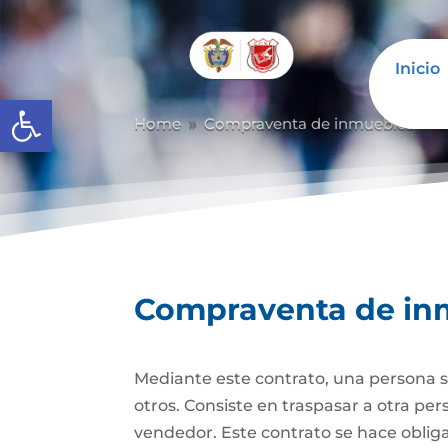
Inicio
Abrir barra de herramientas
Home
Compraventa de inmuebles
C
9
9
Compraventa de in
Mediante este contrato, una persona se
otros. Consiste en traspasar a otra p
vendedor. Este contrato se hace obli