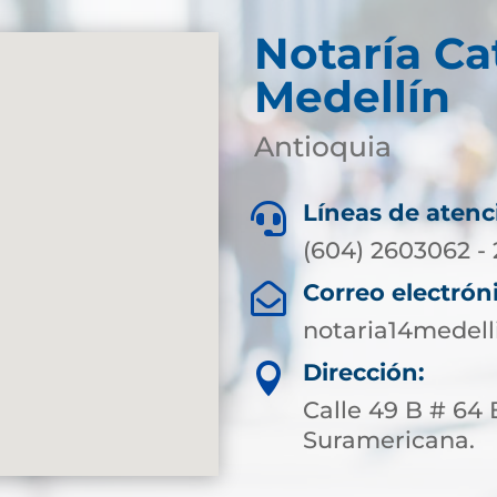
Notaría Ca
Medellín
Antioquia
Líneas de atenc

(604) 2603062 -
Correo electrón

notaria14medel
Dirección:

Calle 49 B # 64 
Suramericana.