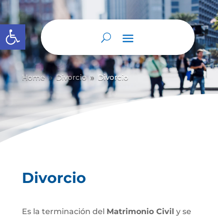
Abrir barra de herramientas
Home
Divorcio
Divorcio
9
9
Divorcio
Es la terminación del
Matrimonio Civil
y se