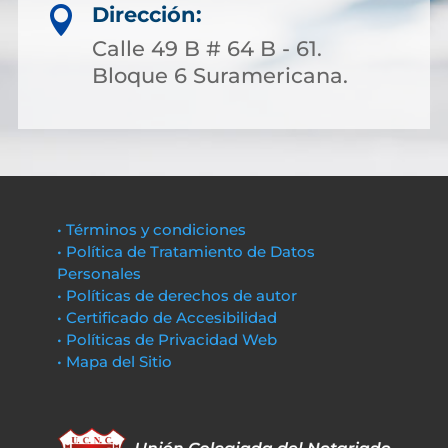
Dirección:

Calle 49 B # 64 B - 61.
Bloque 6 Suramericana.
• Términos y condiciones
• Política de Tratamiento de Datos
Personales
• Políticas de derechos de autor
• Certificado de Accesibilidad
• Políticas de Privacidad Web
• Mapa del Sitio