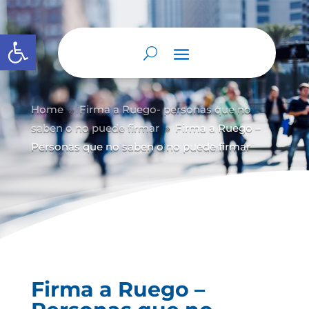
Abrir barra de herramientas
Home
Firma a Ruego- personas que no
9
saben o no puede firmar
Firma a Ruego –
9
Personas que no saben o no puede firmar
Firma a Ruego –