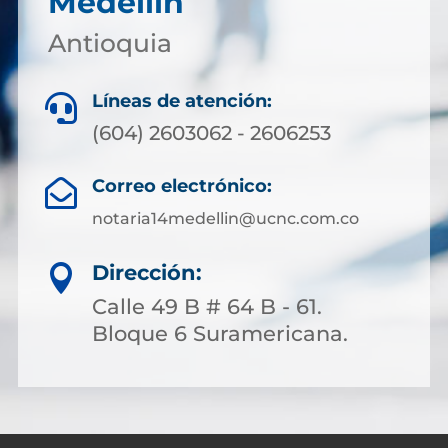
Medellín
Antioquia
Líneas de atención:

(604) 2603062 - 2606253
Correo electrónico:

notaria14medellin@ucnc.com.co
Dirección:

Calle 49 B # 64 B - 61.
Bloque 6 Suramericana.