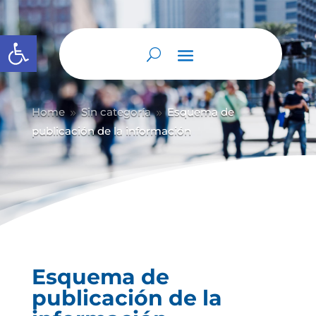
Abrir barra de herramientas
Home
Sin categoría
Esquema de
9
9
publicación de la información
Esquema de
publicación de la