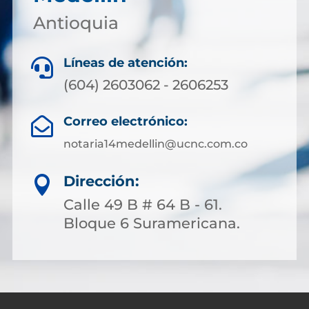
Antioquia
Líneas de atención:

(604) 2603062 - 2606253
Correo electrónico:

notaria14medellin@ucnc.com.co
Dirección:

Calle 49 B # 64 B - 61.
Bloque 6 Suramericana.