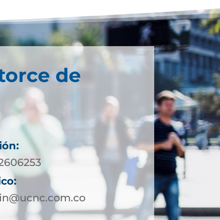
torce de
ión:
 2606253
ico:
lin@ucnc.com.co