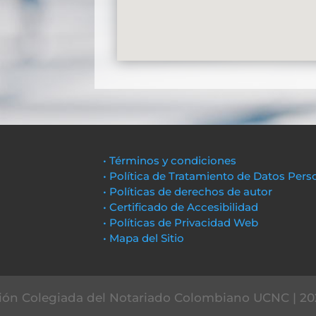
• Términos y condiciones
• Política de Tratamiento de Datos Pers
• Políticas de derechos de autor
• Certificado de Accesibilidad
• Políticas de Privacidad Web
• Mapa del Sitio
ón Colegiada del Notariado Colombiano UCNC | 20