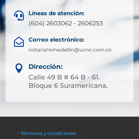
Líneas de atención:

(604) 2603062 - 2606253
Correo electrónico:

notaria14medellin@ucnc.com.co
Dirección:

Calle 49 B # 64 B - 61.
Bloque 6 Suramericana.
• Términos y condiciones