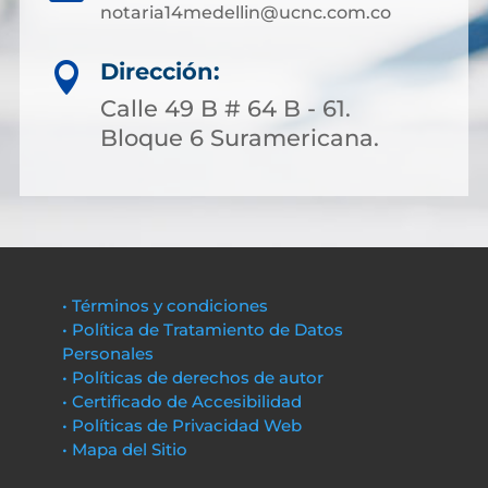
notaria14medellin@ucnc.com.co
Dirección:

Calle 49 B # 64 B - 61.
Bloque 6 Suramericana.
• Términos y condiciones
• Política de Tratamiento de Datos
Personales
• Políticas de derechos de autor
• Certificado de Accesibilidad
• Políticas de Privacidad Web
• Mapa del Sitio