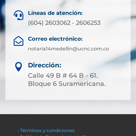
Líneas de atención:

(604) 2603062 - 2606253
Correo electrónico:

notaria14medellin@ucnc.com.co
Dirección:

Calle 49 B # 64 B - 61.
Bloque 6 Suramericana.
• Términos y condiciones