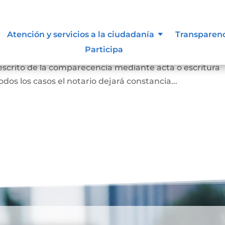
 para otorgar escritura pública
Atención y servicios a la ciudadanía
Transparen
Participa
persona concurrió a la notaría a otorgar una escritur
 escrito de la comparecencia mediante acta o escritura
odos los casos el notario dejará constancia...