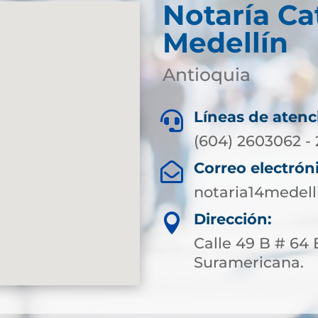
Notaría Ca
Medellín
Antioquia
Líneas de atenc

(604) 2603062 -
Correo electrón

notaria14medel
Dirección:

Calle 49 B # 64 
Suramericana.