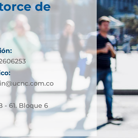
torce de
ión:
 2606253
ico:
lin@ucnc.com.co
B - 61. Bloque 6