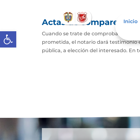
Actas de comparecencia
Inicio
Abrir barra de herramientas
Cuando se trate de comprobar que una 
prometida, el notario dará testimonio
pública, a elección del interesado. En t