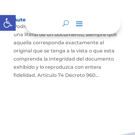
Abrir barra de herramientas
Autenticación de Copias
Podrá autenticarse una copia mecánica o
una literal de un documento, siempre que
aquella corresponda exactamente al
original que se tenga a la vista o que esta
comprenda la integridad del documento
exhibido y lo reproduzca con entera
fidelidad. Artículo 74 Decreto 960...