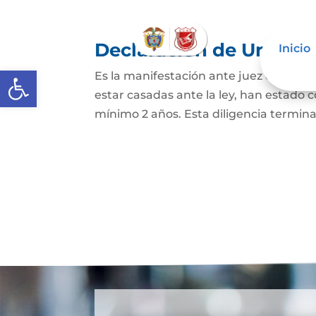
Declaración de Unión M
Inicio
Abrir barra de herramientas
Es la manifestación ante juez o notario
estar casadas ante la ley, han estado
mínimo 2 años. Esta diligencia termina c