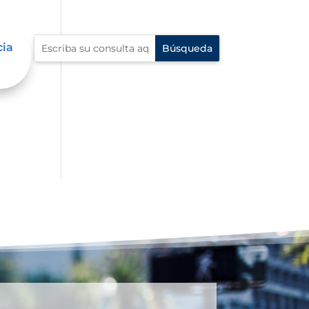
cia
n