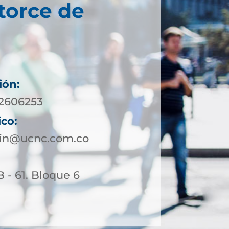
torce de
ión:
 2606253
ico:
lin@ucnc.com.co
B - 61. Bloque 6