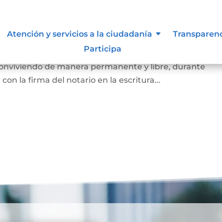
arital de Hecho
Atención y servicios a la ciudadanía
Transparen
Participa
 de la existencia de la unión entre dos personas que, si
 conviviendo de manera permanente y libre, durante
on la firma del notario en la escritura...