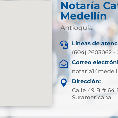
Notaría Ca
Medellín
Antioquia
Líneas de atenc

(604) 2603062 -
Correo electrón

notaria14medel
Dirección:

Calle 49 B # 64 
Suramericana.