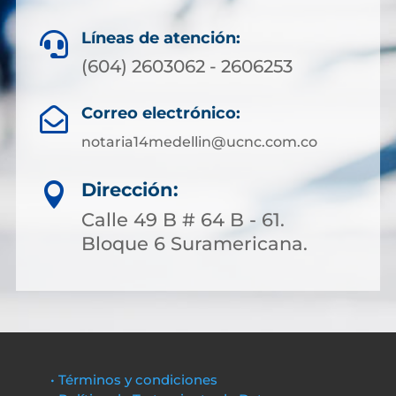
Líneas de atención:

(604) 2603062 - 2606253
Correo electrónico:

notaria14medellin@ucnc.com.co
Dirección:

Calle 49 B # 64 B - 61.
Bloque 6 Suramericana.
• Términos y condiciones