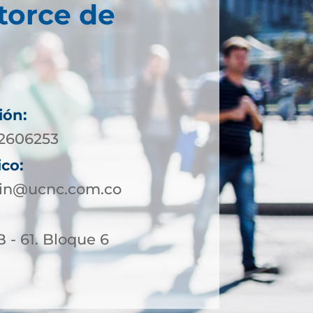
torce de
ión:
 2606253
ico:
lin@ucnc.com.co
B - 61. Bloque 6