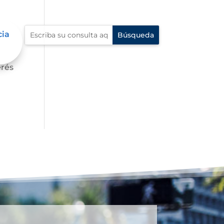
cia
s,
erés