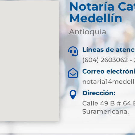
Notaría Ca
Medellín
Antioquia
Líneas de atenc

(604) 2603062 -
Correo electrón

notaria14medel
Dirección:

Calle 49 B # 64 
Suramericana.