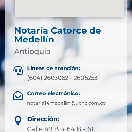
Notaría Catorce de
Medellín
Antioquia
Líneas de atención:

(604) 2603062 - 2606253
Correo electrónico:

notaria14medellin@ucnc.com.co
Dirección:

Calle 49 B # 64 B - 61.